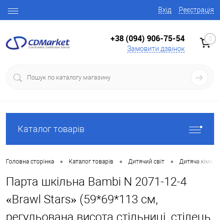
Вхід
Реєстрація
+38 (094) 906-75-54
0
Замовити дзвінок
Каталог товарів
•
•
•
Головна сторінка
Каталог товарів
Дитячий світ
Дитяча кімнат
Парта шкільна Bambi N 2071-12-4
«Brawl Stars» (59*69*113 см,
регульована висота стільниці, стілець,