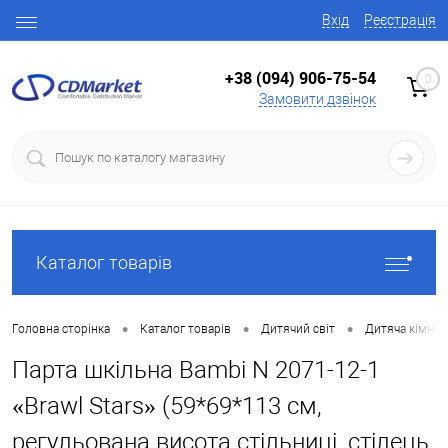
Вхід
Реєстрація
+38 (094) 906-75-54
0
Замовити дзвінок
Каталог товарів
•
•
•
Головна сторінка
Каталог товарів
Дитячий світ
Дитяча кімнат
Парта шкільна Bambi N 2071-12-1
«Brawl Stars» (59*69*113 см,
регульована висота стільниці, стілець,