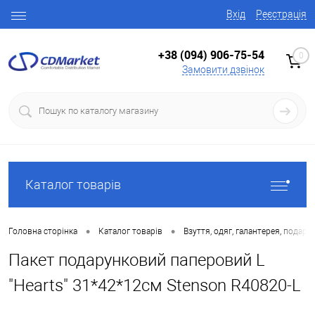
Вхід
Реєстрація
+38 (094) 906-75-54
0
Замовити дзвінок
Каталог товарів
•
•
Головна сторінка
Каталог товарів
Взуття, одяг, галантерея, подару
Пакет подарунковий паперовий L
"Hearts" 31*42*12cм Stenson R40820-L