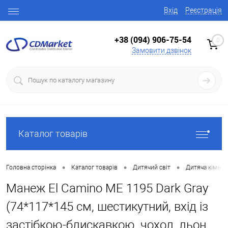
Вхід
Реєстрація
+38 (094) 906-75-54
0
Замовити дзвінок
Каталог товарів
•
•
•
Головна сторінка
Каталог товарів
Дитячий світ
Дитяча кімнат
Манеж El Camino ME 1195 Dark Gray
(74*117*145 см, шестикутний, вхід із
застібкою-блискавкою, чохол, льон,