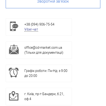
Зворотній зв'язок
+38 (094) 906-75-54
Viber-чат
office@cd-market.com.ua
(Тільки для документації)
Графік роботи: Пн-Нд: з 9:00
до 20:00
г. Київ, пр-т Бандери, б.21,
оф.4