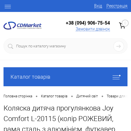
Вхід
Реєстрація
+38 (094) 906-75-54
0
Замовити дзвінок
Каталог товарів
•
•
•
Головна сторінка
Каталог товарів
Дитячий світ
Товари для ба
Коляска дитяча прогулянкова Joy
Comfort L-20115 (колір РОЖЕВИЙ,
рама сталь з алюмінієм, футкавер,