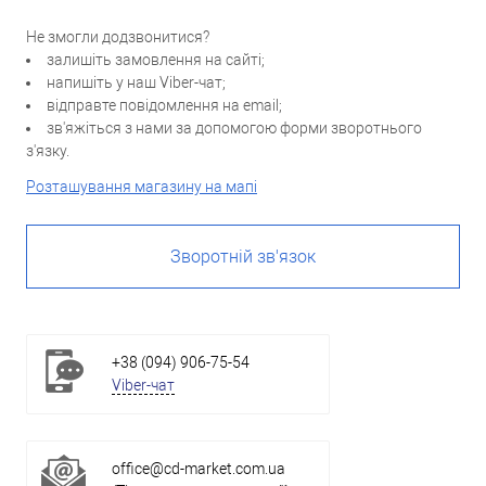
Не змогли додзвонитися?
залишіть замовлення на сайті;
напишіть у наш Viber-чат;
відправте повідомлення на email;
зв'яжіться з нами за допомогою форми зворотнього
з'язку.
Розташування магазину на мапі
Зворотній зв'язок
+38 (094) 906-75-54
Viber-чат
office@cd-market.com.ua