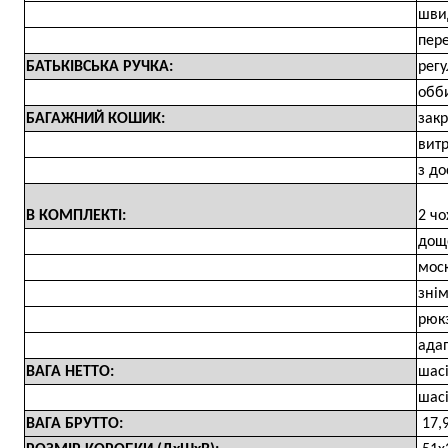
швид
пере
БАТЬКІВСЬКА РУЧКА:
регу
обби
БАГАЖНИЙ КОШИК:
закр
витр
з д
В КОМПЛЕКТІ:
2 чо
дощ
моск
зні
рюк
ада
ВАГА НЕТТО:
шасі
шасі
ВАГА БРУТТО:
17,9