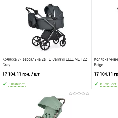
Коляска універсальна 2в1 El Camino ELLE ME 1221
Коляска уніве
Gray
Beige
17 104.11 грн.
/ шт
17 104.11 г
В наявності
В наявності
В кошик
В обране
Порівняння
В обране