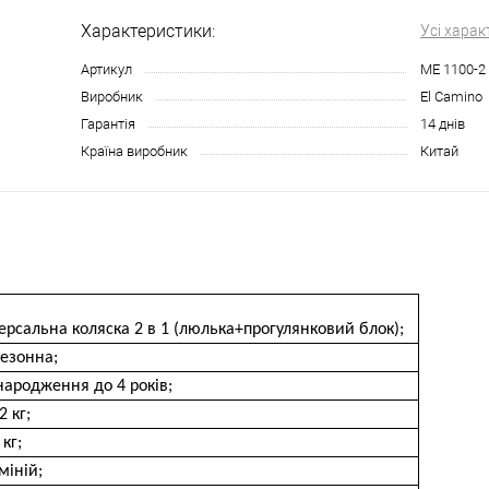
Характеристики:
Усі харак
Артикул
ME 1100-2 
Виробник
El Camino
Гарантія
14 днів
Країна виробник
Китай
ерсальна коляска 2 в 1 (люлька+прогулянковий блок);
сезонна;
народження до 4 років;
2 кг;
 кг;
міній;