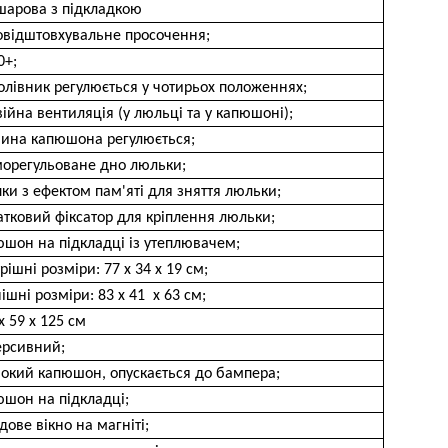
шарова з підкладкою
овідштовхувальне просочення;
0+;
олівник регулюється у чотирьох положеннях;
ійна вентиляція (у люльці та у капюшоні);
бина капюшона регулюється;
морегульоване дно люльки;
ки з ефектом пам'яті для зняття люльки;
тковий фіксатор для кріплення люльки;
шон на підкладці із утеплювачем;
рішні розміри: 77 х 34 x 19 см;
ішні розміри: 83 х 41 х 63 см;
х 59 х 125 см
ерсивний;
бокий капюшон, опускається до бампера;
юшон на підкладці;
дове вікно на магніті;