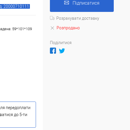
Підписатися
д: 20000710111
Розрахувати доставку
Розпродано
ладена: 59*101*109
Поділитися
сля передоплати
ватися до 5-ти