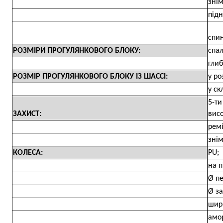
знім
підн
спин
РОЗМІРИ ПРОГУЛЯНКОВОГО БЛОКУ:
спал
глиб
РОЗМІР ПРОГУЛЯНКОВОГО БЛОКУ ІЗ ШАССІ:
у ро
у ск
5-ти
ЗАХИСТ:
висо
ремі
зні
КОЛЕСА:
PU;
на 
Ø пе
Ø за
шири
амор