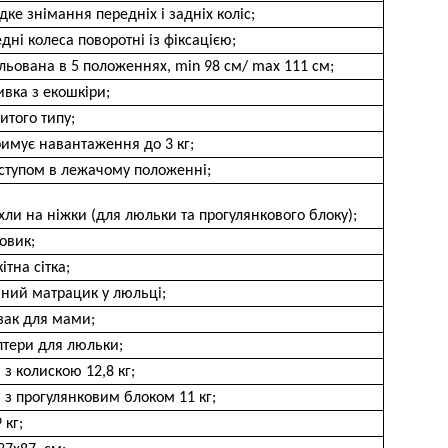
ке знімання передніх і задніх коліс;
дні колеса поворотні із фіксацією;
льована в 5 положеннях, min 98 см/ max 111 см;
вка з екошкіри;
итого типу;
имує навантаження до 3 кг;
оступом в лежачому положенні;
хли на ніжки (для люльки та прогулянкового блоку);
овик;
ітна сітка;
мний матрацик у люльці;
зак для мами;
птери для люльки;
 з колискою 12,8 кг;
 з прогулянковим блоком 11 кг;
 кг;