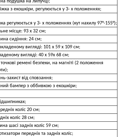
на подушка на липучці;
іжка з екошкіри, регулюється у 3- х положеннях;
ка регулюється у 3- х положеннях (кут нахилу 97°-155°);
ьне місце: 93 х 32 см;
ина сидіння: 24 см;
зкладеному вигляді: 101 х 59 х 109 см;
ладеному вигляді: 40 х 59х 68 см;
 точкові ремені безпеки, на магніті (2 положення
ти);
нь-захист від сповзання;
мний бампер з оббивкою з екошкіри;
підшипниках;
редніх коліс 20 см;
дніх коліс 28 см;
на шасі задніх коліс 59 см;
тизатори передніх та задніх коліс;