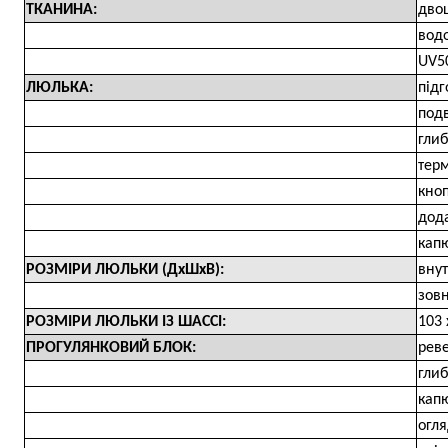
ТКАНИНА:
дво
вод
UV5
ЛЮЛЬКА:
підг
подв
гли
тер
кноп
дода
капю
РОЗМІРИ ЛЮЛЬКИ (ДхШхВ):
внут
зовн
РОЗМІРИ ЛЮЛЬКИ ІЗ ШАССІ:
103 
ПРОГУЛЯНКОВИЙ БЛОК:
рев
гли
кап
огля