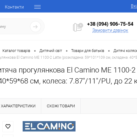
Вх
Контакти
+38 (094) 906-75-54
Замовити дзвінок
•
•
•
Каталог товарів
Дитячий світ
Товари для батьків
Дитячі коляс
лянкова El Camino ME 1100-2 Latte (розкладена: 59*101*109 см, складена: 40*59*
тяча прогулянкова El Camino ME 1100-2 
0*59*68 см, колеса: 7.87"/11"/PU, до 22 к
ХАРАКТЕРИСТИКИ
СХОЖІ ТОВАРИ