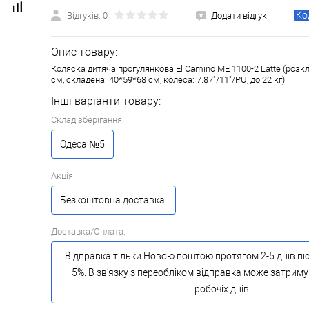
Ко
Відгуків: 0
Додати відгук
Опис товару:
Коляска дитяча прогулянкова El Camino ME 1100-2 Latte (розк
см, складена: 40*59*68 см, колеса: 7.87"/11"/PU, до 22 кг)
Інші варіанти товару:
Склад зберігання:
Одеса №5
Акція:
Безкоштовна доставка!
Доставка/Оплата:
Відправка тільки Новою поштою протягом 2-5 днів пі
5%. В зв'язку з переобліком відправка може затриму
робочіх днів.