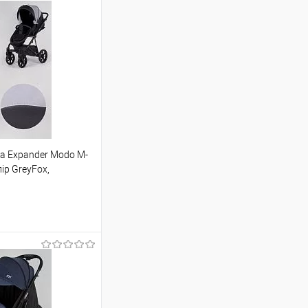
а Expander Modo M-
ір GreyFox,
на)
шик
Порівняння