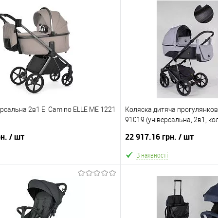
рсальна 2в1 El Camino ELLE ME 1221
Коляска дитяча прогулянков
91019 (універсальна, 2в1, кол
водовідштовхувальна ткани
рн.
/ шт
22 917.16 грн.
/ шт
В наявності
В кошик
В ко
Порівняння
В обране