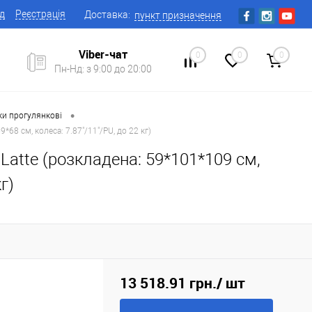
ід
Реєстрація
Доставка:
пункт призначення
Viber-чат
0
0
0
Пн-Нд: з 9:00 до 20:00
•
ки прогулянкові
68 см, колеса: 7.87"/11"/PU, до 22 кг)
Latte (розкладена: 59*101*109 см,
г)
13 518.91 грн.
/ шт