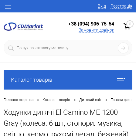
Вхід
Реєстрація
+38 (094) 906-75-54
0
Замовити дзвінок
Каталог товарів
•
•
•
Головна сторінка
Каталог товарів
Дитячий світ
Товари для н
Ходунки дитячі El Camino ME 1200
Gray (колеса: 6 шт, стопори: музика,
світло, кермо, рухомі детал, бежевий)