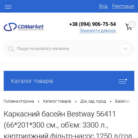
Вхід
Реєстрація
+38 (094) 906-75-54
0
Замовити дзвінок
Каталог товарів
•
•
•
•
Головна сторінка
Каталог товарів
Дім, сад, город
Басейни
Каркасний басейн Bestway 56411
(66*201*300 см., об'єм: 3300 л.,
картриджний фільтр-насос 1250 л/год,