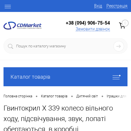
Вхід
Реєстрація
+38 (094) 906-75-54
0
Замовити дзвінок
Каталог товарів
•
•
•
Головна сторінка
Каталог товарів
Дитячий світ
Іграшки для х
Гвинтокрил X 339 колесо вільного
ходу, підсвічування, звук, лопаті
обертаються, в коробці