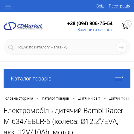
Вхід
Реєстрація
+38 (094) 906-75-54
0
Замовити дзвінок
Каталог товарів
•
•
•
Головна сторінка
Каталог товарів
Дитячий світ
Дитячі товари
Електромобіль дитячий Bambi Racer
M 6347EBLR-6 (колеса: Ø12.2"/EVA,
акк: 12V/10Ah, мотор: