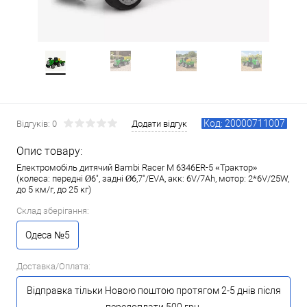
Код: 20000711007
Відгуків: 0
Додати відгук
Опис товару:
Електромобіль дитячий Bambi Racer M 6346ER-5 «Трактор»
(колеса: передні Ø6", задні Ø6,7"/EVA, акк: 6V/7Ah, мотор: 2*6V/25W,
до 5 км/г, до 25 кг)
Склад зберігання:
Одеса №5
Доставка/Оплата:
Відправка тільки Новою поштою протягом 2-5 днів після