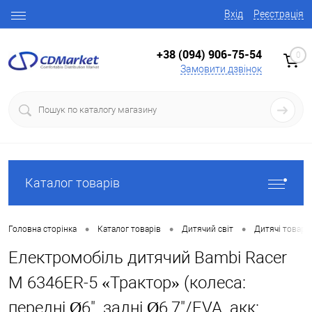
Вхід
Реєстрація
+38 (094) 906-75-54
0
Замовити дзвінок
Каталог товарів
•
•
•
Головна сторінка
Каталог товарів
Дитячий світ
Дитячі товари
Електромобіль дитячий Bambi Racer
M 6346ER-5 «Трактор» (колеса:
передні Ø6", задні Ø6,7"/EVA, акк: