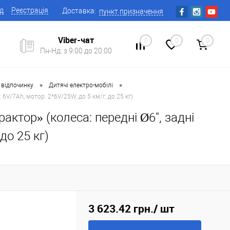
ід
Реєстрація
Доставка:
пункт призначення
Viber-чат
0
0
0
Пн-Нд: з 9:00 до 20:00
•
•
 відпочинку
Дитячі електро-мобілі
 6V/7Ah, мотор: 2*6V/25W, до 5 км/г, до 25 кг)
ктор» (колеса: передні Ø6", задні
до 25 кг)
3 623.42 грн.
/ шт