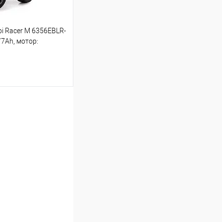
i Racer M 6356EBLR-
ою протягом 2-5 днів
/7Ah, мотор:
'язку з переобліком
г)
до 5-ти робочіх днів.
шик
Порівняння
ою протягом 2-5 днів
зв'язку з переобліком