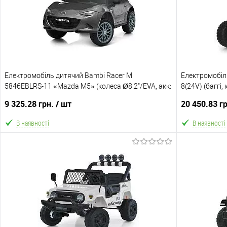
Електромобіль дитячий Bambi Racer M
Електромобіл
5846EBLRS-11 «Mazda M5» (колеса Ø8.2"/EVA, акк:
8(24V) (баггі,
12V/5Ah, мотор: 4*12V/25W, до 5 км/г, до 30 кг)
мотор: 4*24V/3
9 325.28 грн.
/ шт
20 450.83 г
В наявності
В наявності
В кошик
В обране
Порівняння
В обране
Склад зберігання
Склад зберіга
Одеса №5
Одеса №5