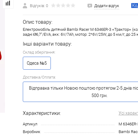
Ко
Відгуків: 0
Додати відгук
Опис товару:
Електромобіль дитячий Bambi Racer M 6346ER-3 «Трактор» (кол
задні Ø6,7"/EVA, акк: 6V/7Ah, мотор: 2*6V/25W, до 5 км/г, до 25 к
Інші варіанти товару:
Склад зберігання:
Одеса №5
Доставка/Оплата:
Відправка тільки Новою поштою протягом 2-5 днів пі
500 грн.
Характеристики:
Усі харак
Артикул
M 6346ER-
Виробник
Bambi Rac