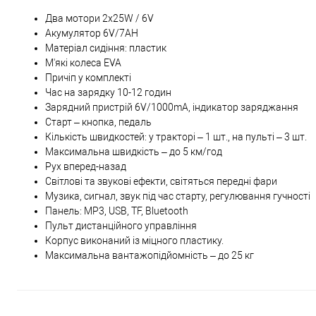
Два мотори 2х25W / 6V
Акумулятор 6V/7AH
Матеріал сидіння: пластик
М'які колеса EVA
Причіп у комплекті
Час на зарядку 10-12 годин
Зарядний пристрій 6V/1000mA, індикатор заряджання
Старт – кнопка, педаль
Кількість швидкостей: у тракторі – 1 шт., на пульті – 3 шт.
Максимальна швидкість – до 5 км/год
Рух вперед-назад
Світлові та звукові ефекти, світяться передні фари
Музика, сигнал, звук під час старту, регулювання гучності
Панель: MP3, USB, TF, Bluetooth
Пульт дистанційного управління
Корпус виконаний із міцного пластику.
Максимальна вантажопідйомність – до 25 кг