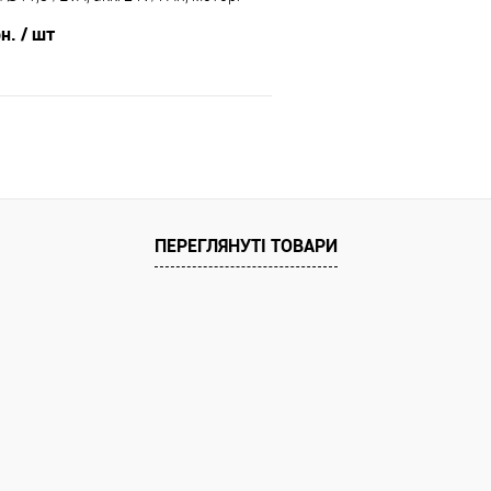
 8 км/г, до 50 кг)
же затримуватися до 5-ти робочіх днів.
відправка може затримуватися 
рн.
/ шт
В кошик
Порівняння
ПЕРЕГЛЯНУТІ ТОВАРИ
ння
ата
ільки Новою поштою протягом 2-5 днів
едоплати 5%. В зв'язку з переобліком
же затримуватися до 5-ти робочіх днів.