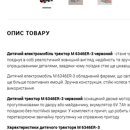
ОПИС ТОВАРУ
Дитячий електромобіль трактор M 6346ER-3 червоний
- стане 
поєднує в собі реалістичний зовнішній вигляд, надійність та зр
опрацьованими деталями, завдяки чому поїздка стає ще цікаві
Дитячий електромобіль M 6346ER-3 обладнаний фарами, що світя
ще більше позитивних емоцій. Зручна конструкція, стійкі коле
використання.
Дитячий трактор M 6346ER-3 червоний
оснащений двома мотора
прогулянковами по двору або майданчику, акумулятор 6V 7Ah з
поїздкою без постійної зарядки. У комплекті є причіп, що робить 
перетворюючи звичайну прогулянку на справжню пригоду.
Характеристики дитячого трактора M 6346ER-3
: