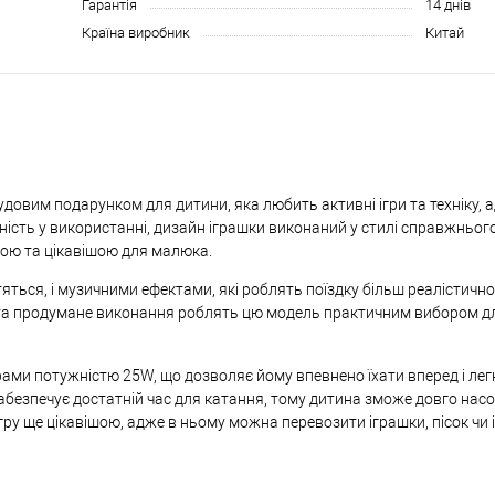
Гарантія
14 днів
Країна виробник
Китай
чудовим подарунком для дитини, яка любить активні ігри та техніку,
учність у використанні, дизайн іграшки виконаний у стилі справжньог
шою та цікавішою для малюка.
ться, і музичними ефектами, які роблять поїздку більш реалістично
са та продумане виконання роблять цю модель практичним вибором 
ми потужністю 25W, що дозволяє йому впевнено їхати вперед і лег
абезпечує достатній час для катання, тому дитина зможе довго на
гру ще цікавішою, адже в ньому можна перевозити іграшки, пісок чи і