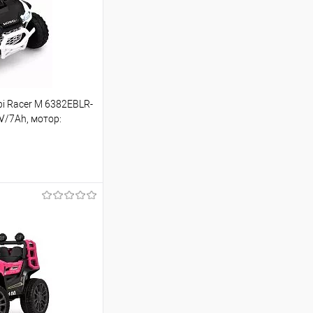
i Racer M 6382EBLR-
2V/7Ah, мотор:
г)
шик
Порівняння