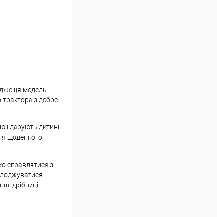
 адже ця модель
о трактора з добре
ю і дарують дитині
для щоденного
ко справлятися з
солоджуватися
нші дрібниці,