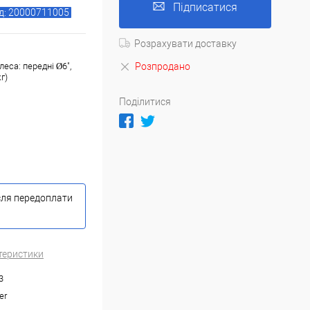
Підписатися
д: 20000711005
Розрахувати доставку
Розпродано
еса: передні Ø6",
г)
Поділитися
сля передоплати
теристики
3
er