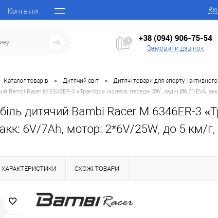
Вх
Контакти
+38 (094) 906-75-54
Замовити дзвінок
•
•
Каталог товарів
Дитячий світ
Дитячі товари для спорту і активного
й Bambi Racer M 6346ER-3 «Трактор» (колеса: передні Ø6", задні Ø6,7"/EVA, акк:
іль дитячий Bambi Racer M 6346ER-3 «Тра
акк: 6V/7Ah, мотор: 2*6V/25W, до 5 км/г, 
ХАРАКТЕРИСТИКИ
СХОЖІ ТОВАРИ