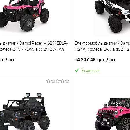
ь дитячий Bambi Racer M 6291EBLR-
Електромобіль дитячий Bamb
 колеса Ø15.7"/EVA, акк. 2*12V/7Ah,
1(24V) (колеса: EVA, акк: 2*1
5W, до 8 км/г, до 40 кг)
2*24V/45W, до 7 км/г, до 50 к
рн.
/ шт
14 207.48 грн.
/ шт
В наявності
В кошик
В ко
Порівняння
В обране
ння
Склад зберігання
Одеса №5