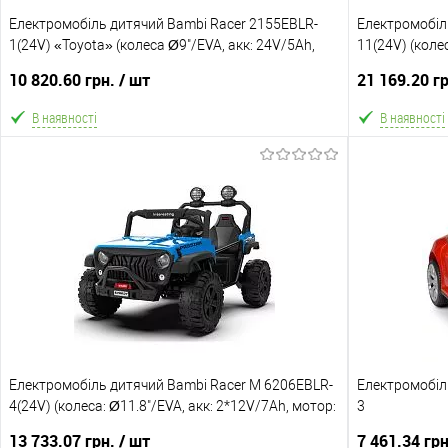
Електромобіль дитячий Bambi Racer 2155EBLR-
Відправка тільки Новою поштою протягом 2-5 днів
Електромобіл
Відправка т
1(24V) «Toyota» (колеса Ø9"/EVA, акк: 24V/5Ah,
після передоплати 500 грн. В зв'язку з переобліком
11(24V) (коле
після пер
мотор: 24V, передній 25W, задній 35W, до 5 км/г, до
відправка може затримуватися до 5-ти робочіх днів.
4*24V/200W, до
відправка мо
10 820.60 грн.
/ шт
21 169.20 г
30 кг)
В наявності
В наявності
В кошик
В обране
Порівняння
В обране
Склад зберігання
Склад зберіга
Одеса №5
Одеса №5
Доставка/Оплата
Акція
Електромобіль дитячий Bambi Racer M 6206EBLR-
Відправка тільки Новою поштою протягом 2-5 днів
Електромобіл
Безкоштовна 
4(24V) (колеса: Ø11.8"/EVA, акк: 2*12V/7Ah, мотор:
після передоплати 500 грн. В зв'язку з переобліком
3
4*45W/24V, до 8 км/г, до 60 кг)
відправка може затримуватися до 5-ти робочіх днів.
Доставка/Опл
13 733.07 грн.
/ шт
7 461.34 гр