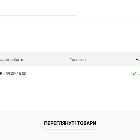
ільки Новою поштою протягом 2-5 днів
Відправка тільки Новою пошт
едоплати 5%. В зв'язку з переобліком
після передоплати 500 грн. В 
же затримуватися до 5-ти робочіх днів.
відправка може затримуватися 
В кошик
Порівняння
ння
рафік роботи
Телефон
На
Вс 09:00-16:00
ата
ільки Новою поштою протягом 2-5 днів
плати 500 грн. В зв'язку з переобліком
же затримуватися до 5-ти робочіх днів.
ПЕРЕГЛЯНУТІ ТОВАРИ