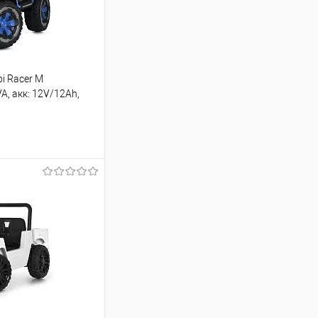
i Racer M
A, акк: 12V/12Ah,
до 50 кг)
шик
Порівняння