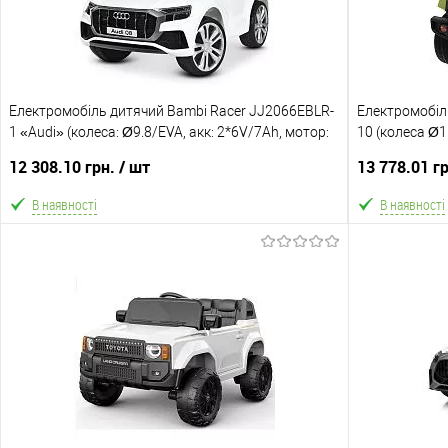
Електромобіль дитячий Bambi Racer JJ2066EBLR-
Електромобіл
1 «Audi» (колеса: Ø9.8/EVA, акк: 2*6V/7Ah, мотор:
10 (колеса Ø1
2*12V/30W, до 6 км/г, до 35 кг)
4*12V/45W, до 
12 308.10 грн.
/ шт
13 778.01 г
В наявності
В наявності
В кошик
В обране
Порівняння
В обране
Склад зберігання
Склад зберіга
Одеса №5
Одеса №5
Доставка/Оплата
Доставка/Опл