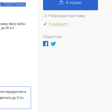
В кошик
д: 20000708366
Розрахувати доставку
В наявності
rcedes-Benz AMG»
 до 50 кг)
Поділитися
сля передоплати
ватися до 5-ти