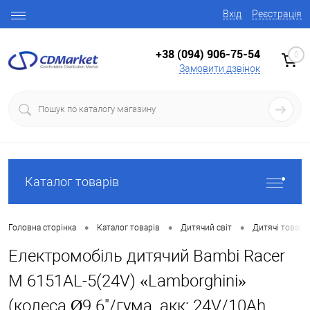
Вхід
Реєстрація
+38 (094) 906-75-54
0
Замовити дзвінок
Каталог товарів
•
•
•
Головна сторінка
Каталог товарів
Дитячий світ
Дитячі товари
Електромобіль дитячий Bambi Racer
M 6151AL-5(24V) «Lamborghini»
(колеса Ø9.6"/гума, акк: 24V/10Ah,