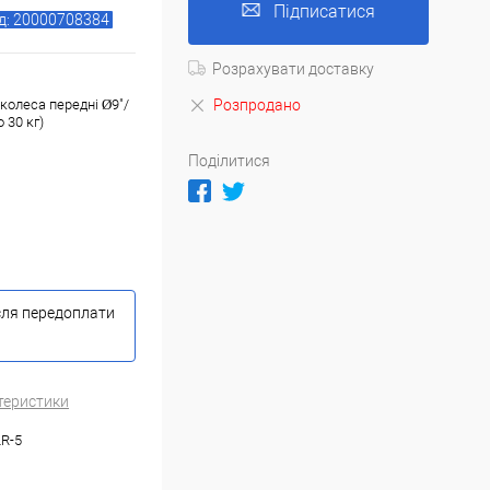
Підписатися
д: 20000708384
Розрахувати доставку
Розпродано
колеса передні Ø9"/
 30 кг)
Поділитися
сля передоплати
теристики
R-5