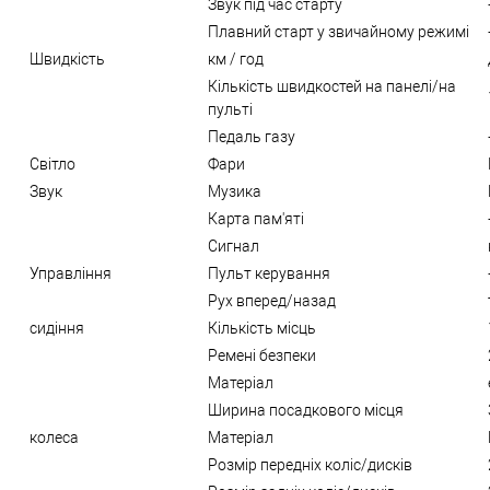
Звук під час старту
Плавний старт у звичайному режимі
Швидкість
км / год
Кількість швидкостей на панелі/на
пульті
Педаль газу
Світло
Фари
Звук
Музика
Карта пам'яті
Сигнал
Управління
Пульт керування
Рух вперед/назад
сидіння
Кількість місць
Ремені безпеки
Матеріал
Ширина посадкового місця
колеса
Матеріал
Розмір передніх коліс/дисків