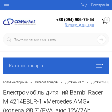
Вхід
Реєстрація
+38 (094) 906-75-54
0
Замовити дзвінок
Каталог товарів
•
•
•
Головна сторінка
Каталог товарів
Дитячий світ
Дитячі товари
Електромобіль дитячий Bambi Racer
M 4214EBLR-1 «Mercedes AMG»
(колеса Ø8.7"/EVA, акк: 12V/7Ah,